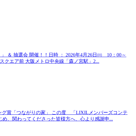
 抽選会 開催！！日時 ： 2026年4月26日㈰ 10：00～
ルスクエア前 大阪メトロ中央線「森ノ宮駅」2...
ッドリビング賞「つながりの家」 この度 「LIXILメンバーズコンテ
じめ、関わってくださった皆様方へ、心より感謝申...