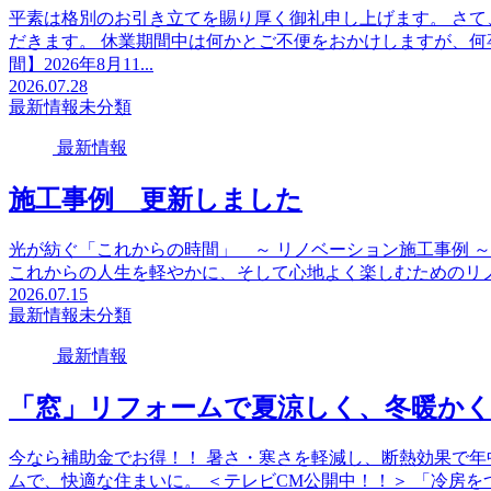
平素は格別のお引き立てを賜り厚く御礼申し上げます。 さ
だきます。 休業期間中は何かとご不便をおかけしますが、何
間】2026年8月11...
2026.07.28
最新情報
未分類
最新情報
施工事例 更新しました
光が紡ぐ「これからの時間」 ～ リノベーション施工事例 ～
これからの人生を軽やかに、そして心地よく楽しむためのリ
2026.07.15
最新情報
未分類
最新情報
「窓」リフォームで夏涼しく、冬暖か
今なら補助金でお得！！ 暑さ・寒さを軽減し、断熱効果で年中
ムで、快適な住まいに。 ＜テレビCM公開中！！＞ 「冷房