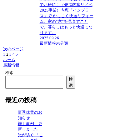
でお得に！（先進的窓リノベ
2025事業）内窓「インプラ
ス」で かしこく快適リフォー
ム。家の“窓”を見直すこと
で、暮らしはもっと快適にな
ります。
2025.09.26
最新情報
未分類
次のページ
前
1
2
3
4
5
次
ホーム
へ
へ
最新情報
検索
検
索
最近の投稿
夏季休業のお
知らせ
施工事例 更
新しました
光が紡ぐ 「こ