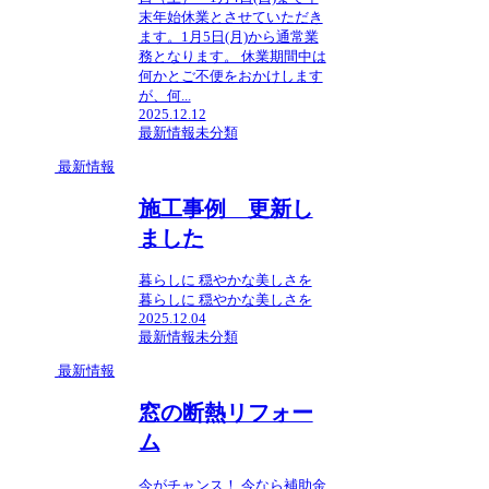
末年始休業とさせていただき
ます。1月5日(月)から通常業
務となります。 休業期間中は
何かとご不便をおかけします
が、何...
2025.12.12
最新情報
未分類
最新情報
施工事例 更新し
ました
暮らしに 穏やかな美しさを
暮らしに 穏やかな美しさを
2025.12.04
最新情報
未分類
最新情報
窓の断熱リフォー
ム
今がチャンス！ 今なら補助金