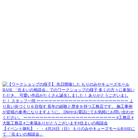
【イベント御礼】 ・ ・ 4月26日（日） もりのみやキューズモールBASEに
て 「住まいの相談会」