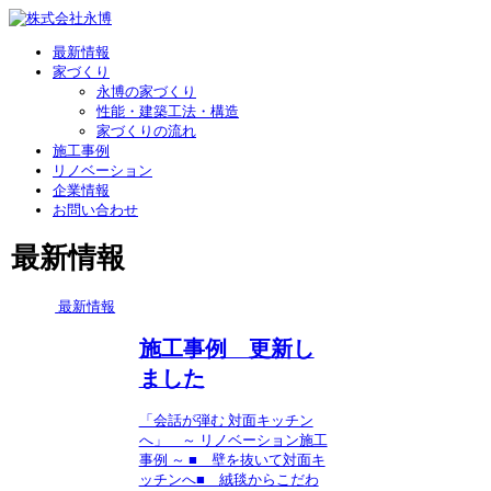
最新情報
家づくり
永博の家づくり
性能・建築工法・構造
家づくりの流れ
施工事例
リノベーション
企業情報
お問い合わせ
最新情報
最新情報
施工事例 更新し
ました
「会話が弾む 対面キッチン
へ」 ～ リノベーション施工
事例 ～ ■ 壁を抜いて対面キ
ッチンへ■ 絨毯からこだわ