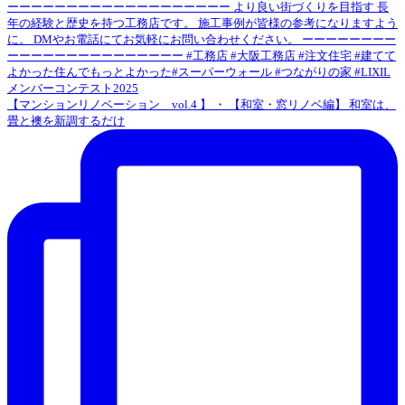
【マンションリノベーション vol.4 】 ・ 【和室・窓リノベ編】 和室は、
畳と襖を新調するだけ