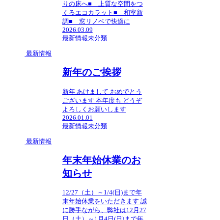
りの床へ■ 上質な空間をつ
くるエコカラット■ 和室新
調■ 窓リノベで快適に
2026.03.09
最新情報
未分類
最新情報
新年のご挨拶
新年 あけまして おめでとう
ございます 本年度も どうぞ
よろしくお願いします
2026.01.01
最新情報
未分類
最新情報
年末年始休業のお
知らせ
12/27（土）～1/4(日)まで年
末年始休業をいただきます 誠
に勝手ながら、弊社は12月27
日（土）～1月4日(日)まで年