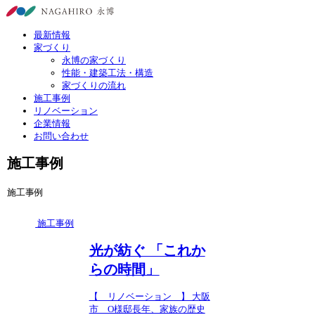
最新情報
家づくり
永博の家づくり
性能・建築工法・構造
家づくりの流れ
施工事例
リノベーション
企業情報
お問い合わせ
施工事例
施工事例
施工事例
光が紡ぐ 「これか
らの時間」
【 リノベーション 】 大阪
市 O様邸長年、家族の歴史