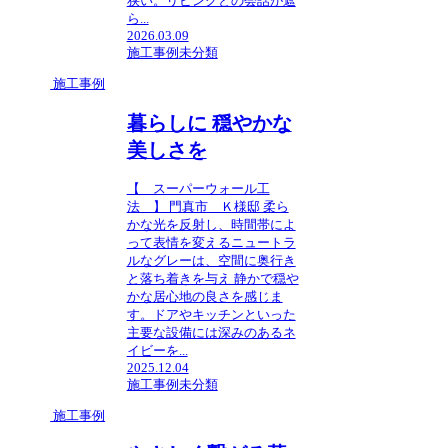
狭い。リビングとの会話が遮
ら...
2026.03.09
施工事例
未分類
施工事例
暮らしに 穏やかな
美しさを
【 スーパーウォール工
法 】 門真市 Ｋ様邸 柔ら
かな光を反射し、時間帯によ
って表情を変えるニュートラ
ルなグレーは、空間に奥行き
と落ち着きを与え 静かで穏や
かな居心地の良さを感じま
す。ドアやキッチンといった
主要な設備には深みのあるネ
イビーを...
2025.12.04
施工事例
未分類
施工事例