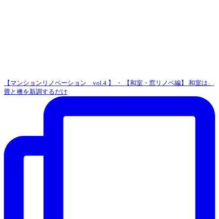
【マンションリノベーション vol.4 】 ・ 【和室・窓リノベ編】 和室は、
畳と襖を新調するだけ