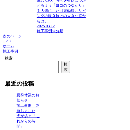
生むため、時間を有効につか
えるよう「ヨコのつながり」
を大切にした回遊動線。リビ
ングの吹き抜けの大きな窓か
らは、...
2025.03.12
施工事例
未分類
次のページ
1
2
3
次
ホーム
へ
施工事例
検索
検
索
最近の投稿
夏季休業のお
知らせ
施工事例 更
新しました
光が紡ぐ 「こ
れからの時
間」