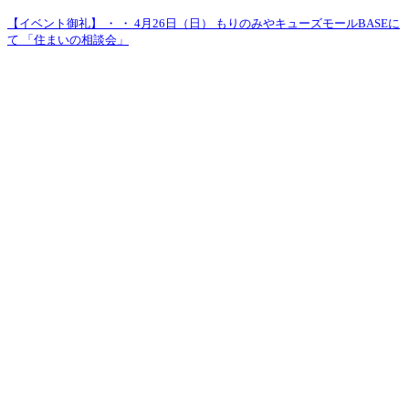
【イベント御礼】 ・ ・ 4月26日（日） もりのみやキューズモールBASEに
て 「住まいの相談会」