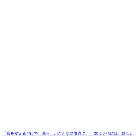
「窓を変えるだけで、暮らしがこんなに快適に。」 窓リノベには、嬉しい