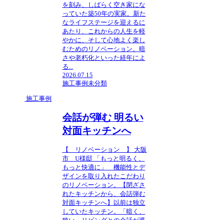
を刻み、しばらく空き家にな
っていた築50年の実家。新た
なライフステージを迎えるに
あたり、これからの人生を軽
やかに、そして心地よく楽し
むためのリノベーション。暗
さや老朽化といった経年によ
る...
2026.07.15
施工事例
未分類
施工事例
会話が弾む 明るい
対面キッチンへ
【 リノベーション 】 大阪
市 U様邸 「もっと明るく、
もっと快適に」 機能性とデ
ザインを取り入れたこだわり
のリノベーション。【閉ざさ
れたキッチンから、会話弾む
対面キッチンへ】以前は独立
していたキッチン。「暗く、