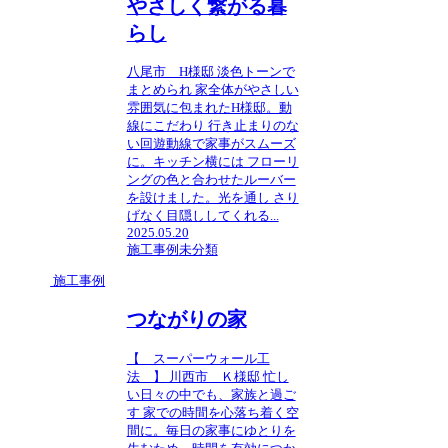
やさしく繋がる暮
らし
八尾市 H様邸 淡色トーンで
まとめられ 家全体がやさしい
雰囲気に包まれたH様邸。動
線にこだわり 行き止まりのな
い回遊動線で家事がスムーズ
に。キッチン横には フローリ
ングの色と合わせたルーバー
を設けました。光を通し さり
げなく目隠ししてくれる...
2025.05.20
施工事例
未分類
施工事例
つながりの家
【 スーパーウォール工
法 】 川西市 Ｋ様邸 忙し
い日々の中でも、家族と過ご
す 家での時間を心落ち着く空
間に。毎日の家事にゆとりを